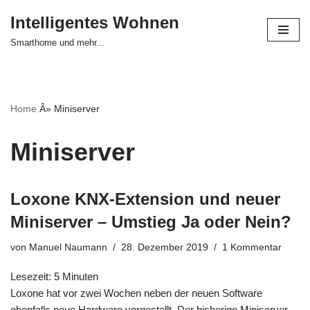
Intelligentes Wohnen
Zum
Smarthome und mehr...
Inhalt
springen
Home
Â»
Miniserver
Miniserver
Loxone KNX-Extension und neuer
Miniserver – Umstieg Ja oder Nein?
von
Manuel Naumann
28. Dezember 2019
1 Kommentar
Lesezeit:
5
Minuten
Loxone hat vor zwei Wochen neben der
neuen Software
ebenfalls neue Hardware vorgestellt. Der bisherige Miniserver