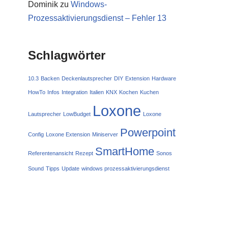
Dominik
zu
Windows-
Prozessaktivierungsdienst – Fehler 13
Schlagwörter
10.3
Backen
Deckenlautsprecher
DIY
Extension
Hardware
HowTo
Infos
Integration
Italien
KNX
Kochen
Kuchen
Loxone
Lautsprecher
LowBudget
Loxone
Powerpoint
Config
Loxone Extension
Miniserver
SmartHome
Referentenansicht
Rezept
Sonos
Sound
Tipps
Update
windows prozessaktivierungsdienst