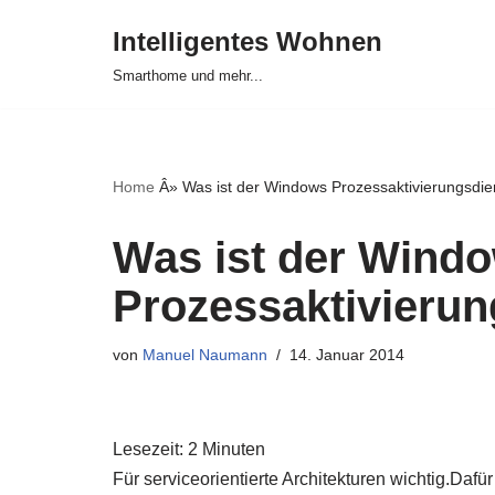
Intelligentes Wohnen
Zum
Smarthome und mehr...
Inhalt
springen
Home
Â»
Was ist der Windows Prozessaktivierungsdi
Was ist der Wind
Prozessaktivieru
von
Manuel Naumann
14. Januar 2014
Lesezeit:
2
Minuten
Für serviceorientierte Architekturen wichtig.Da