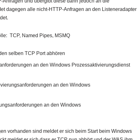
nfragen und übergibt diese dann jedoch an die
det dagegen alle nicht-HTTP-Anfragen an den Listeneradapter
det.
kolle: TCP, Named Pipes, MSMQ
den selben TCP Port abhören
gsanforderungen an den Windows Prozessaktivierungsdienst
ktivierungsanforderungen an den Windows
erungsanforderungen an den Windows
en vorhanden sind meldet er sich beim Start beim Windows
ückt meldet er sich dass er TCP nun abhört und der WAS ihm