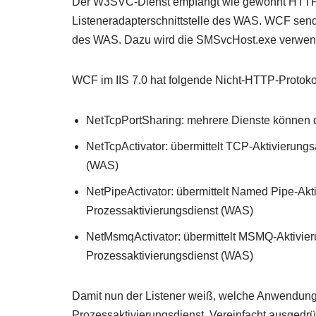
Der W3SVC-Dienst empfängt wie gewohnt HTTP-A
Listeneradapterschnittstelle des WAS. WCF sen
des WAS. Dazu wird die SMSvcHost.exe verwen
WCF im IIS 7.0 hat folgende Nicht-HTTP-Proto
NetTcpPortSharing: mehrere Dienste können 
NetTcpActivator: übermittelt TCP-Aktivierun
(WAS)
NetPipeActivator: übermittelt Named Pipe-A
Prozessaktivierungsdienst (WAS)
NetMsmqActivator: übermittelt MSMQ-Aktivi
Prozessaktivierungsdienst (WAS)
Damit nun der Listener weiß, welche Anwendung
Prozessaktivierungsdienst. Vereinfacht ausgedr